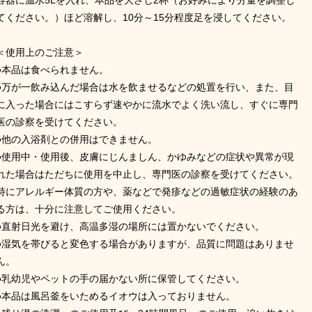
容器に温水5Lを入れ、本品を大さじ2杯（お好みにより分量を調整し
てください。）ほど溶解し、10分～15分程度足を浸してください。
＜使用上のご注意＞
●本品は食べられません。
●万が一飲み込んだ場合は水を飲ませるなどの処置を行い、また、目
に入った場合にはこすらず速やかに流水でよく洗い流し、すぐに専門
医の診察を受けてください。
●他の入浴剤との併用はできません。
●使用中・使用後、皮膚にじんましん、かゆみなどの症状や異常が現
れた場合はただちに使用を中止し、専門医の診察を受けてください。
特にアレルギー体質の方や、薬などで発疹などの過敏症状の経験のあ
る方は、十分に注意してご使用ください。
●直射日光を避け、高温多湿の場所には置かないでください。
●湿気を帯びると変色する場合がありますが、品質に問題はありませ
ん。
●乳幼児やペットの手の届かない所に保管してください。
●本品は風呂釜をいためるイオウは入っておりません。