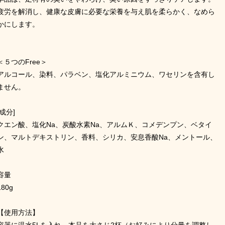
疲労を解消し、健康な皮膚に必要な栄養を与え肌を柔らかく、なめら
かにします。
＜５つのFree＞
アルコール、染料、パラベン、塩化アルミニウム、ワセリンを含有し
ません。
[成分]
クエン酸、塩化Na、炭酸水素Na、アルムＫ、コメデンプン、ベタイ
ン、マルトデキストリン、香料、シリカ、安息香酸Na、メントール、
水
容量
180g
【使用方法】