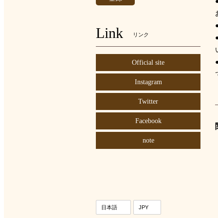
Link
リンク
Official site
Instagram
Twitter
Facebook
note