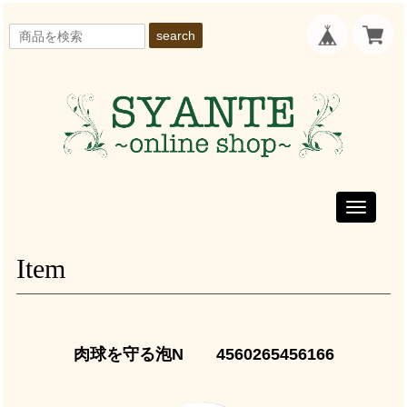
search
Toggle
navigati
Item
肉球を守る泡N 4560265456166