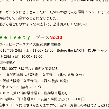
オーガニックにとことんこだわったVelvetyはそんな環境イベントにぴ
満を持して出店することになりました。
暖かく過ごしやすそうな今週末に、是非お来しください♡
Ｖｅｌｖｅｔｙ
ブース
No.13
◎ハッピーアースデイ大阪2018開催概要
2018年3月24日（土）11:00～17:00 Before the EARTH HOUR キ
3月25日（日）10:00～16:00
◎開催場所
〒581-0077 大阪府八尾市西久宝寺323
・ ＪＲ関西本線 大和路線 「久宝寺」（北へ 徒歩10 分）
・ 近鉄大阪線「久宝寺口」（西へ 徒歩 10分）
駐車スペース（詳細マップ）
■810台（第1〜第3駐車場）※臨時駐車場あり
■１時間420円〈普通車〉※以後１時間ごとに100~110円
駐車スペースには限りがありますので、会場へお越しの際はできるだけ