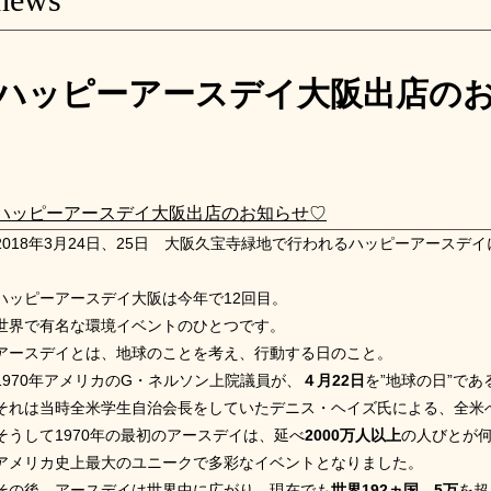
ハッピーアースデイ大阪出店の
ハッピーアースデイ大阪出店のお知らせ♡
2018年3月24日、25日 大阪久宝寺緑地で行われるハッピーアースデイ
ハッピーアースデイ大阪は今年で12回目。
世界で有名な環境イベントのひとつです。
アースデイとは、地球のことを考え、行動する日のこと。
1970年アメリカのG・ネルソン上院議員が、
４月
22
日
を”地球の日”で
それは当時全米学生自治会長をしていたデニス・ヘイズ氏による、全米
そうして1970年の最初のアースデイは、延べ
2000万人以上
の人びとが
アメリカ史上最大のユニークで多彩なイベントとなりました。
その後、アースデイは世界中に広がり、現在でも
世界192ヵ国、5万
を超