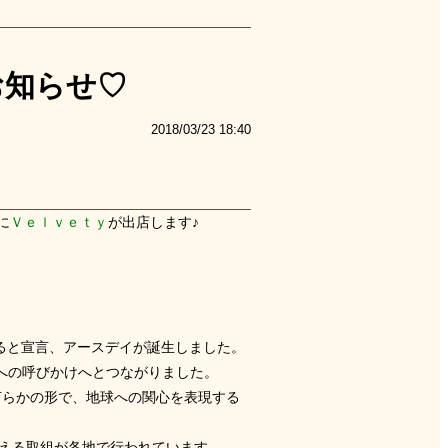
お知らせ♡
2018/03/23 18:40
に
Ｖｅｌｖｅｔｙ
が出店します♪
あると宣言、アースデイが誕生しました。
への呼びかけへとつながりました。
何らかの形で、地球への関心を表現する
える取組が各地で行われています。