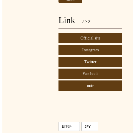
Link
リンク
Official site
Instagram
Twitter
Facebook
note