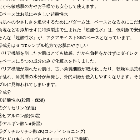
だから敏感肌の方やお子様でも安心して使えます。
②ベースはお肌にやさしい超酸性水
お肌へのやさしさを追求するためにパダームは、ベースとなる水にこだ
食塩などを添加せずに特殊製法で生まれた『超酸性水』は、低刺激で安
そんな『超酸性水』が、アクアモイスト
SⅡ
のベースとなっています。
③成分は６つ
❣
シンプル処方でお肌にやさしい
バリア機能を崩したお肌はとても敏感。だから負担をかけずにダイレク
をベースに５つの成分のみで化粧水を作りました。
バリア機能が崩れたお肌は、古い角質細胞が肥大化したり、乾燥や肌荒
が乱れ、角質層の水分が蒸発し、外的刺激が侵入しやすくなります。そ
ブルに見舞われてしまいます。
全成分
①超酸性水
(
殺菌・保湿
)
②グリセリン
(
保湿
)
③ヒアルロン酸
(
保湿
)
④アルギン酸
Na(
保湿
)
⑤グリチルリチン酸
2K(
コンディショニング
)
⑥ヒドロキシプロピルセルロース
(
バリア機能
)