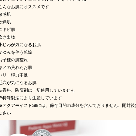
こんなお肌にオススメです
敏感肌
乾燥肌
ニキビ肌
吹き出物
小じわが気になるお肌
かゆみを伴う乾燥
お子様の肌荒れ
キメの荒れたお肌
ハリ・弾力不足
毛穴が気になるお肌
※香料、防腐剤は一切使用していません
※特殊製法により生産しています
※アクアモイスト
SⅡ
には、保存目的の成分を含んでおりません、開封後
ださい