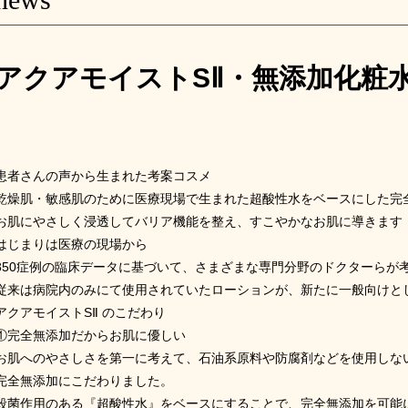
アクアモイストSⅡ・無添加化粧
患者さんの声から生まれた考案コスメ
乾燥肌・敏感肌のために医療現場で生まれた超酸性水をベースにした完
お肌にやさしく浸透してバリア機能を整え、すこやかなお肌に導きます
はじまりは医療の現場から
350
症例の臨床データに基づいて、さまざまな専門分野のドクターらが
従来は病院内のみにて使用されていたローションが、新たに一般向けと
アクアモイスト
SⅡ
のこだわり
①完全無添加だからお肌に優しい
お肌へのやさしさを第一に考えて、石油系原料や防腐剤などを使用しな
完全無添加にこだわりました。
殺菌作用のある『超酸性水』をベースにすることで、完全無添加を可能