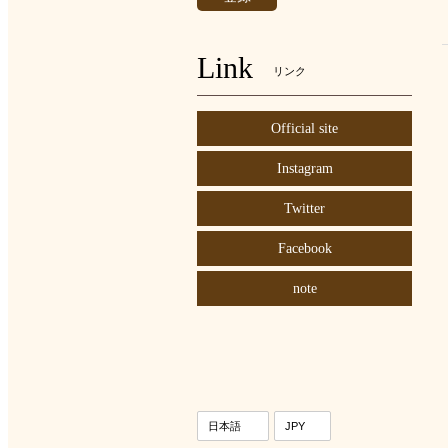
Link
リンク
Official site
Instagram
Twitter
Facebook
note