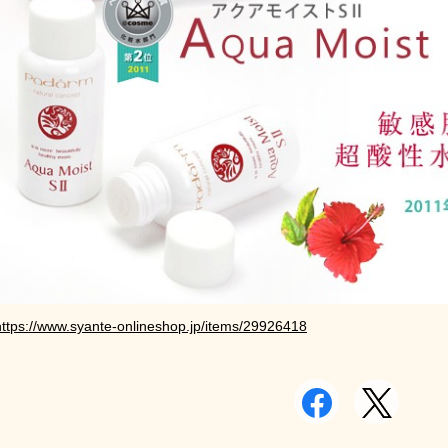
https://www.syante-onlineshop.jp/items/29926418