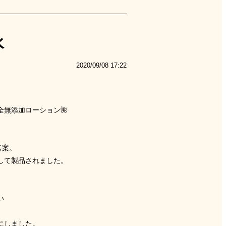
水
2020/09/08 17:22
全無添加ローション
🌺
考案。
して製品されました。
い
にしました。