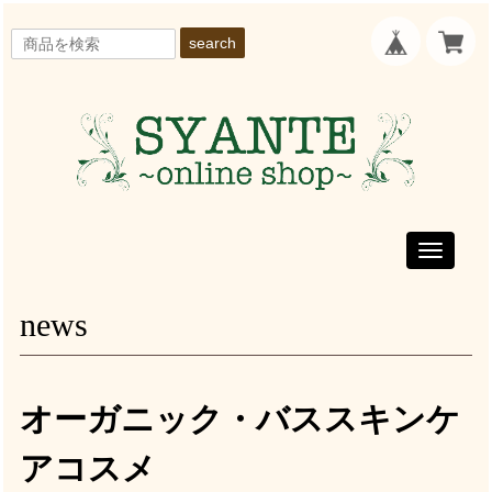
search
Toggle
navigati
news
オーガニック・バススキンケ
アコスメ