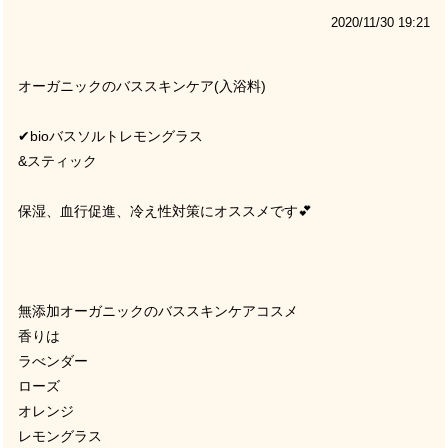
2020/11/30 19:21
オーガニックのバススキンケア
(
入浴料
)
✔
︎bio
バスソルトレモングラス
&
スティック
保湿、血行促進、冷え性対策にオススメです💕
無添加オーガニックのバススキンケアコスメ
香りは
ラべンダー
ローズ
オレンジ
レモングラス