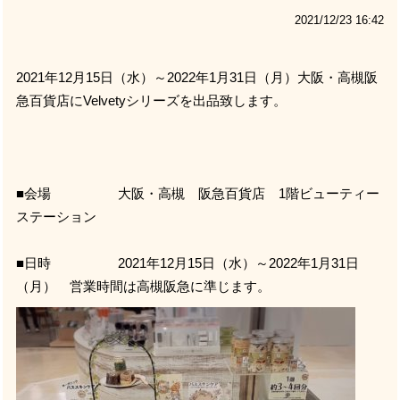
2021/12/23 16:42
2021
年
12
月
15
日（水）～
2022
年
1
月
31
日（月）大阪・高槻阪
急百貨店に
Velvety
シリーズを出品致します。
■会場 大阪・高槻 阪急百貨店
1
階ビューティー
ステーション
■日時
2021
年
12
月
15
日（水）～
2022
年
1
月
31
日
（月） 営業時間は高槻阪急に準じます。