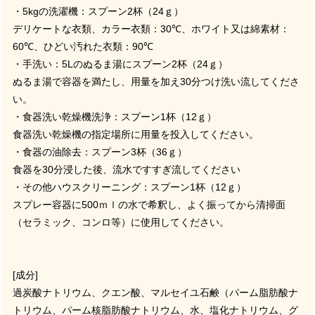
・
5kg
の洗濯機：スプーン
2
杯（
24
ｇ）
デリケートな衣類、カラー衣類：
30℃
、ホワイト又は綿素材：
60℃
、ひどい汚れた衣類：
90℃
・手洗い：
5L
のぬるま湯にスプーン
2
杯（
24
ｇ）
ぬるま湯で容器を満たし、用量を加え
30
分つけ洗い流してくださ
い。
・食器洗い乾燥機洗浄：スプーン
1
杯（
12
ｇ）
食器洗い乾燥機の指定場所に用量を投入してください。
・食器の油除去：スプーン
3
杯（
36
ｇ）
食器を
30
分浸した後、流水ですすぎ流してください
・その他ハウスクリーニング：スプーン
1
杯（
12
ｇ）
スプレー容器に
500
ｍｌの水で希釈し、よく振ってから清掃面
（セラミック、コンロ等）に使用してください。
[
成分
]
過炭酸ナトリウム、クエン酸、マルセイユ石鹸（パーム脂肪酸ナ
トリウム、パーム核脂肪酸ナトリウム、水、塩化ナトリウム、グ