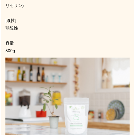
リセリン
)
[
液性
]
弱酸性
容量
500g