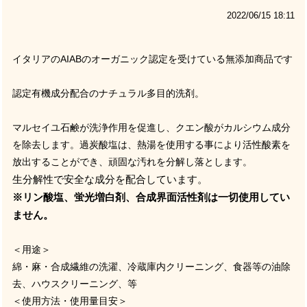
2022/06/15 18:11
イタリアの
AIAB
のオーガニック認定を受けている無添加商品です
認定有機成分配合のナチュラル多目的洗剤。
マルセイユ石鹸が洗浄作用を促進し、クエン酸がカルシウム成分
を除去します。過炭酸塩は、熱湯を使用する事により活性酸素を
放出することができ、頑固な汚れを分解し落とします。
生分解性で安全な成分を配合しています。
※リン酸塩、蛍光増白剤、合成界面活性剤は一切使用してい
ません。
＜用途＞
綿・麻・合成繊維の洗濯、冷蔵庫内クリーニング、食器等の油除
去、ハウスクリーニング、等
＜使用方法・使用量目安＞