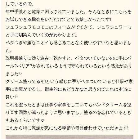
しているので、
年中手荒れと乾燥に困らされていました。そんなときにこちらを
お試しできる機会をいただけてとても嬉しかったです
!
シュワシュワモコモコのフォームがでてきて、シュワシュワーっ
と手に馴染んでいくのがわかります。
ベタつきや嫌なニオイも感じることなく使いやすいなと思いまし
た。
説明書通りに塗り込み、乾かすと、ベタついていないのに手にベ
ール
?
バリア
?
がされているようで守られているという感覚があり
ました
✨
クリーム塗ってるぞ
!
という感じに手がベタついていると仕事や家
事に支障がでるし、衛生的にもどうかなと思うのでこれは本当に
良い
✨
これを塗ったときは仕事や家事をしていてもハンドクリームを塗
り直す回数が減ったように思いますし、塗るのを忘れているとき
もあるくらいです
☺
これから特に乾燥が気になる季節
💦
毎日使わせていただきます
!